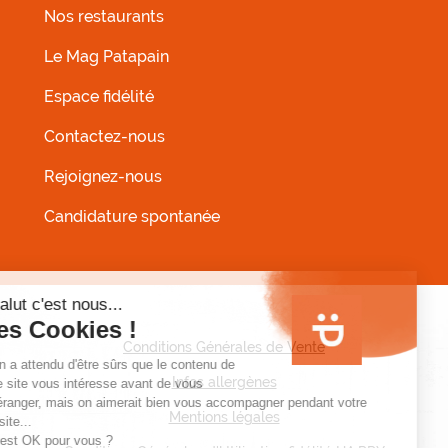
Nos restaurants
MENU FOOTER GAUCHE
Le Mag Patapain
Espace fidélité
Contactez-nous
Rejoignez-nous
Candidature spontanée
MENU PIED DE PAGE
Conditions Générales de Vente
Infos allergènes
Mentions légales