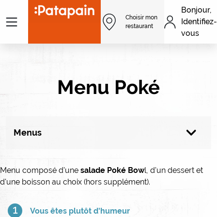
Aller au contenu principal
Bonjour,
Menu
Choisir mon
Identifiez-
Men
restaurant
vous
Menu Poké
Menus
Tous les produits
Menu composé d'une
salade Poké Bow
l, d'un dessert et
d'une boisson au choix (hors supplément).
1
Vous êtes plutôt d'humeur