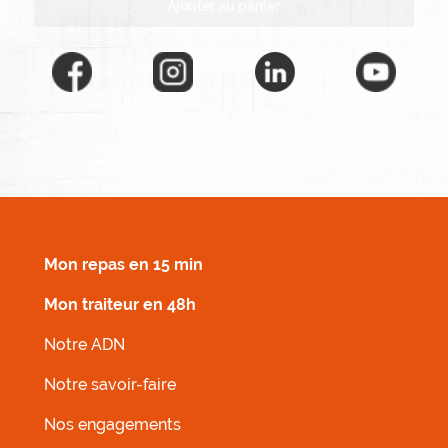
Ajouter au panier
MENU FOOTER DROIT
Mon repas en 15 min
Mon traiteur en 48h
Notre ADN
Notre savoir-faire
Nos engagements