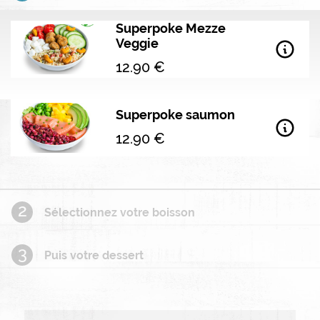
Superpoke Mezze
Veggie
Infobull
12.90 €
Superpoke saumon
Infobull
12.90 €
2
Sélectionnez votre boisson
3
Puis votre dessert