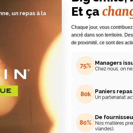
chang
Et ça
e, un repas à la
Chaque jour, vous contribuez 
ancré dans son territoire. Des
de proximité, ce sont des actio
Managers issu
75%
Chez nous, on ne 
Paniers repas
80k
Un partenariat a
De fournisseu
80%
Nos matières prem
viandes).