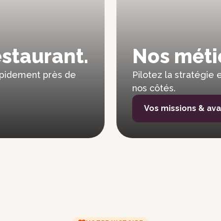
9
54
9
estaurant.
Nos métie
55
9
rapidement près de
Pilotez la stratégie 
nos côtés.
56
9
Vos missions & av
57
9
58
9