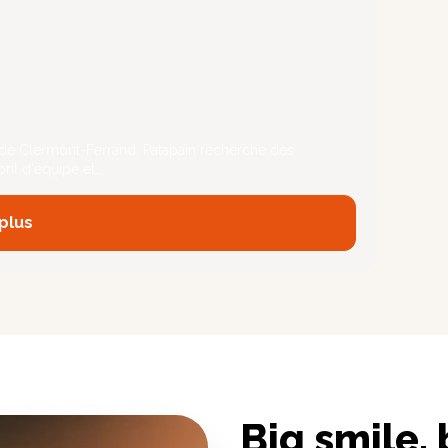
 de Clermont-Ferrand, Patapain recherche des
prit d'équipe et…
 plus
Big smile, 