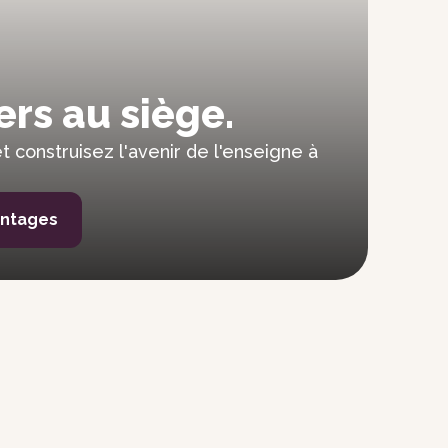
91
92
rs au siège.
93
et construisez l'avenir de l'enseigne à
94
antages
95
96