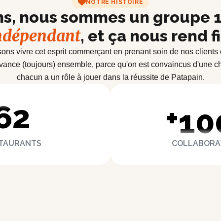
59
9
NOTRE HISTOIRE
ns, nous sommes un groupe 1
60
ndépendant
, et ça nous rend fi
9
sons vivre cet esprit commerçant en prenant soin de nos clients
vance (toujours) ensemble, parce qu'on est convaincus d'une ch
61
9
chacun a un rôle à jouer dans la réussite de Patapain.
62
+
10
TAURANTS
COLLABORA