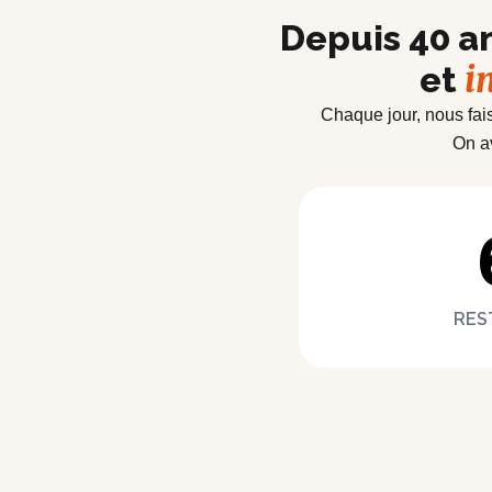
Depuis 40 a
i
et
Chaque jour, nous fai
On a
RES