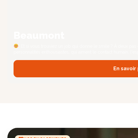
Beaumont
Et si vous trouviez un job qui donne le smile ? À deux pas
personnalités enthousiastes, qui aiment le contact humain, l'es
En savoir