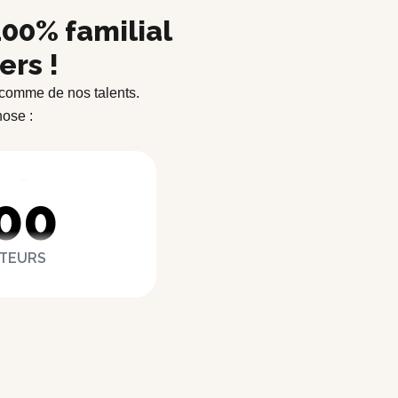
97
00% familial
ers !
98
 comme de nos talents.
ose :
99
00
TEURS