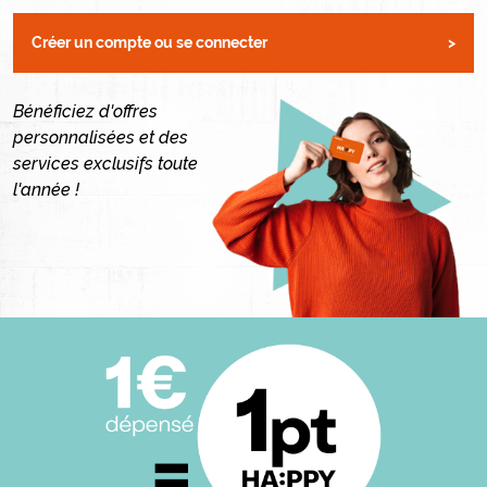
Créer un compte ou se connecter
>
Contenu
Image
Bénéficiez d'offres
personnalisées et des
services exclusifs toute
l'année !
Image droite