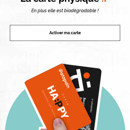
En plus elle est biodégradable !
Activer ma carte
Image droite 2