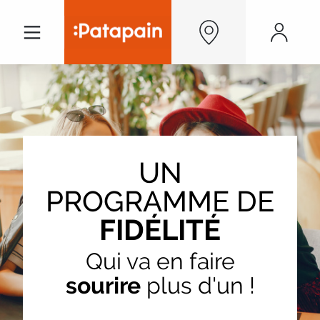
Aller au contenu principal
Menu
Men
UN
Titre HTML
PROGRAMME DE
FIDÉLITÉ
Qui va en faire
sourire
plus d'un !