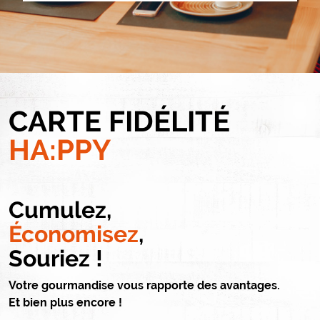
Paragraphes
CARTE FIDÉLITÉ
Titre
HA:PPY
Cumulez,
Texte
Économisez
,
Souriez !
Votre gourmandise vous rapporte des avantages.
Et bien plus encore !