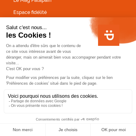
Le Mag Patapain
Espace fidélité
Contactez-nous
Rejoignez-nous
Candidature spontanée
MENU PIED DE PAGE
Conditions Générales de Vente
Infos allergènes
Mentions légales
0
Conditions Générales d'Utilisation fidélité HA:PPY
Politique de protection des données personnelles