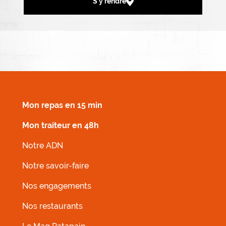
S'y rendre
MENU FOOTER DROIT
Mon repas en 15 min
Mon traiteur en 48h
Notre ADN
Notre savoir-faire
Nos engagements
Nos restaurants
MENU FOOTER GAUCHE