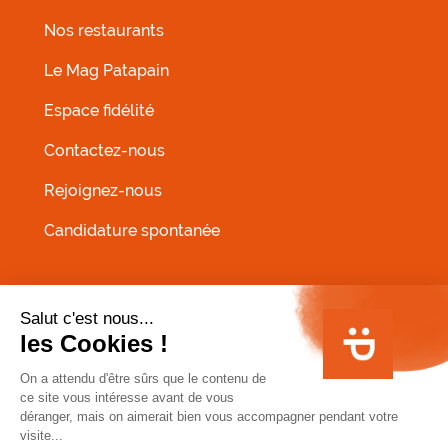
Nos restaurants
MENU FOOTER GAUCHE
Le Mag Patapain
Espace fidélité
Contactez-nous
Rejoignez-nous
Candidature spontanée
MENU PIED DE PAGE
Conditions Générales de Vente
Infos allergènes
Mentions légales