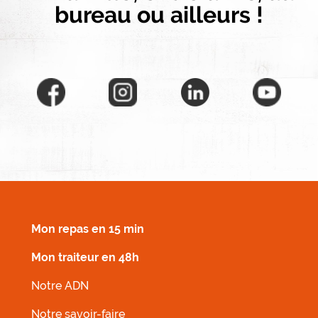
bureau ou ailleurs !
MENU FOOTER DROIT
Mon repas en 15 min
Mon traiteur en 48h
Notre ADN
Notre savoir-faire