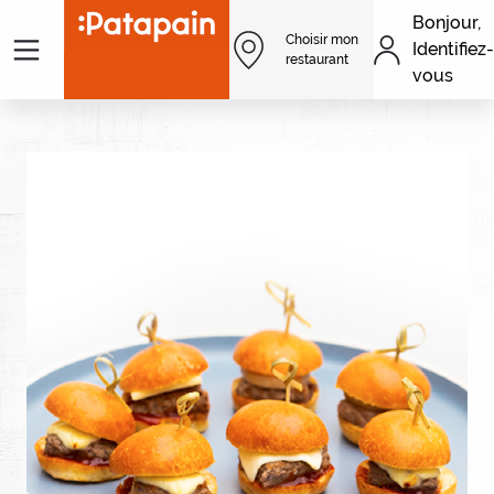
Aller au contenu principal
Bonjour,
Menu
Choisir mon
Identifiez-
Men
restaurant
vous
Image